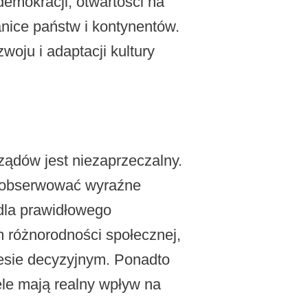
demokracji, otwartości na
anice państw i kontynentów.
woju i adaptacji kultury
ządów jest niezaprzeczalny.
zaobserwować wyraźne
dla prawidłowego
m różnorodności społecznej,
cesie decyzyjnym. Ponadto
le mają realny wpływ na