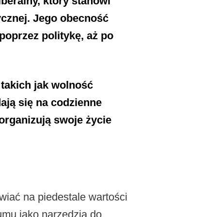
beralny, który stanowi
ycznej. Jego obecność
oprzez politykę, aż po
 takich jak wolność
dają się na codzienne
organizują swoje życie
awiać na piedestale wartości
umu jako narzędzia do