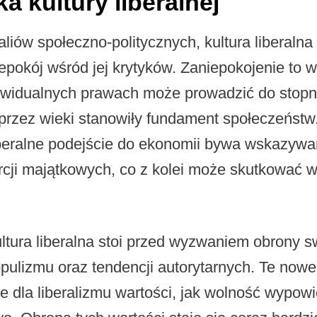
a kultury liberalnej
liów społeczno-politycznych, kultura liberaln
epokój wśród jej krytyków. Zaniepokojenie to w
ywidualnych prawach może prowadzić do stop
e przez wieki stanowiły fundament społeczeństw
liberalne podejście do ekonomii bywa wskazyw
rcji majątkowych, co z kolei może skutkować 
ultura liberalna stoi przed wyzwaniem obrony
populizmu oraz tendencji autorytarnych. Te nowe
 dla liberalizmu wartości, jak wolność wypow