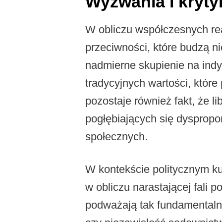
Wyzwania i krytyk
W obliczu współczesnych rea
przeciwności, które budzą ni
nadmierne skupienie na ind
tradycyjnych wartości, któr
pozostaje również fakt, że 
pogłębiających się dyspropo
społecznych.
W kontekście politycznym k
w obliczu narastającej fali 
podważają tak fundamentalne