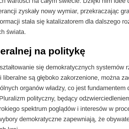
h wartości na całym świecie. Dzięki nim idee 
erancji zyskały nowy wymiar, przekraczając gr
rmacji stała się katalizatorem dla dalszego roz
ch świata.
eralnej na politykę
 kształtowanie się demokratycznych systemów r
i liberalne są głęboko zakorzenione, można 
gólnych organów władzy, co jest fundamentem 
Pluralizm polityczny, będący odzwierciedlenie
rokiego spektrum poglądów i interesów w pro
wybory demokratyczne zapewniają, że obywate