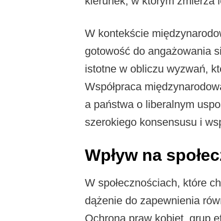
kierunek, w którym zmierza i
W kontekście międzynarodow
gotowość do angażowania si
istotne w obliczu wyzwań, kt
Współpraca międzynarodowa 
a państwa o liberalnym uspo
szerokiego konsensusu i wsp
Wpływ na społec
W społecznościach, które cha
dążenie do zapewnienia równo
Ochrona praw kobiet, grup et