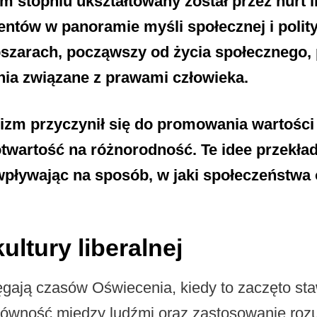
stopniu ukształtowany został przez nurt li
entów w panoramie myśli społecznej i polit
bszarach, począwszy od życia społecznego, p
ia związane z prawami człowieka.
lizm przyczynił się do promowania wartości
 otwartość na różnorodność. Te idee przekła
wpływając na sposób, w jaki społeczeństwa 
ultury liberalnej
sięgają czasów Oświecenia, kiedy to zaczęto st
, równość między ludźmi oraz zastosowanie roz