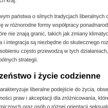
ch kraj.
ym państwa o silnych tradycjach liberalnych 
ę w różnorodne formy współpracy ponadnarodo
óre nie znają granic, takich jak zmiany klimat
i integracja są niezbędne do skutecznego ro
sobieniu często przewodzą w tych działaniac
ólnych strategii.
zeństwo i życie codzienne
rakteryzuje liberalne podejście do życia, obs
ści praw i akceptacji dla zróżnicowania, któr
nicznych oraz osób o różnej orientacji seksual