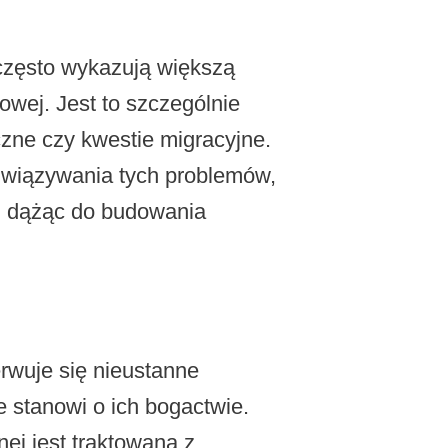
często wykazują większą
wej. Jest to szczególnie
yczne czy kwestie migracyjne.
związywania tych problemów,
h, dążąc do budowania
erwuje się nieustanne
e stanowi o ich bogactwie.
nej jest traktowana z