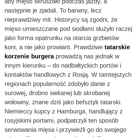
aby mięso skruszało podczas jazdy, a
następnie je zjadali. To barwny, lecz
nieprawdziwy mit. Historycy są zgodni, że
mięso umieszczane pod siodłami służyło raczej
jako forma opatrunku na otarcia grzbietów
koni, a nie jako prowiant. Prawdziwe
tatarskie
korzenie burgera
prowadzą nas jednak w
innym kierunku – do nadbałtyckich portów i
kontaktów handlowych z Rosją. W tamtejszych
regionach popularność zdobyło danie z
surowej, drobno siekanej lub skrobanej
wołowiny, znane dziś jako befsztyk tatarski.
Niemieccy kupcy z Hamburga, handlujący z
rosyjskimi portami, podpatrzyli ten sposób
serwowania mięsa i przywieźli go do swojego